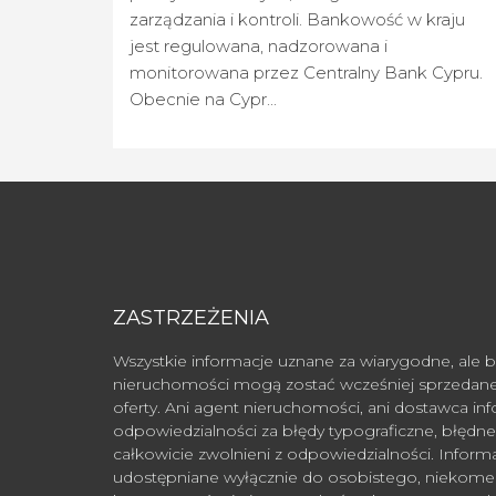
zarządzania i kontroli. Bankowość w kraju
jest regulowana, nadzorowana i
monitorowana przez Centralny Bank Cypru.
Obecnie na Cypr...
ZASTRZEŻENIA
Wszystkie informacje uznane za wiarygodne, ale b
nieruchomości mogą zostać wcześniej sprzedane
oferty. Ani agent nieruchomości, ani dostawca in
odpowiedzialności za błędy typograficzne, błędne i
całkowicie zwolnieni z odpowiedzialności. Inform
udostępniane wyłącznie do osobistego, niekome