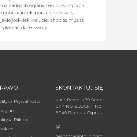
ma żadnych ograniczeń dotyczących
importu ani eksportu funduszy w
jakiejkolwiek walucie, chociaż musisz
zgłaszać duże kwoty...
PRAWO
SKONTAKTUJ SIĘ
Kato Pervolia 39 Street
olityka Prywatności
CYKING BLOCK 1, No.1
euglamin
8046 Paphos, Cyprus
olityka Plików
ookies
hello@cyrentbuy.com