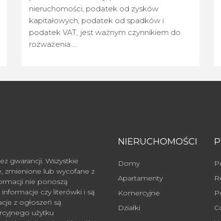
nieruchomości, podatek od zysków
kapitałowych, podatek od spadków i
podatek VAT, jest ważnym czynnikiem do
rozważenia ...
NIERUCHOMOŚCI
ez gwarancji. Wszystkie
Domy
P
, zmienione lub wycofane z
Apartamenty
R
formacji nie ponoszą
nformacje czy literówki i są
Komercyjne
P
acje z ogłoszeń są
Działki
C
rcyjnego użytku