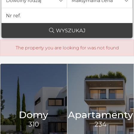
Dowolny rodzaj
Maksymalna cena
WYSZUKAJ
The property you are looking for was not found
Domy
Apartamenty
310
234