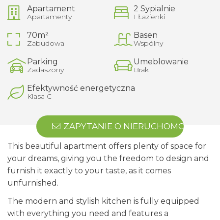
Apartament
2 Sypialnie
Apartamenty
1 Łazienki
70m²
Basen
Zabudowa
Wspólny
Parking
Umeblowanie
Zadaszony
Brak
Efektywność energetyczna
Klasa C
ZAPYTANIE O NIERUCHOMOŚĆ
This beautiful apartment offers plenty of space for
your dreams, giving you the freedom to design and
furnish it exactly to your taste, as it comes
unfurnished.
The modern and stylish kitchen is fully equipped
with everything you need and features a