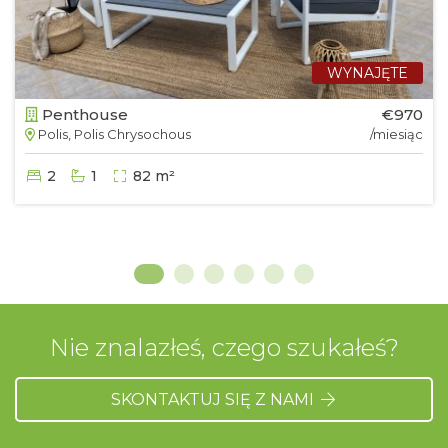
WYNAJĘTE
Penthouse
€970
Polis, Polis Chrysochous
/miesiąc
2
1
82 m²
Nie znalazłeś, czego szukałeś?
SKONTAKTUJ SIĘ Z NAMI