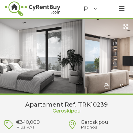
PL
Apartament Ref. TRK10239
Geroskipou
€340,000
Geroskipou
Plus VAT
Paphos