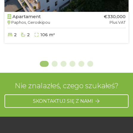
Apartament
€330,000
Paphos, Geroskipou
Plus VAT
2
2
106 m²
Nie znalazłeś, czego szukałeś?
SKONTAKTUJ SIĘ Z NAMI