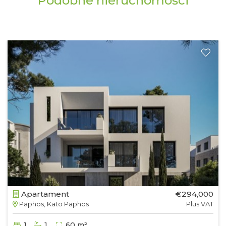
Podobne nieruchomości
Apartament
€294,000
Paphos, Kato Paphos
Plus VAT
1
1
60 m²