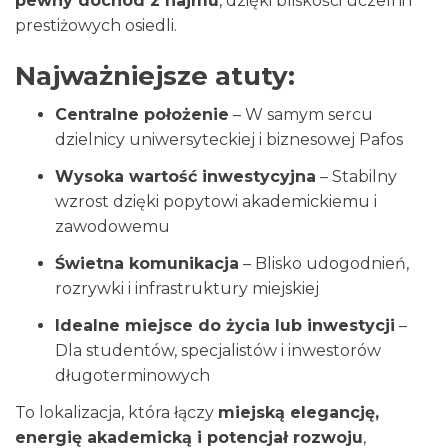
pewny dochód z najmu
, dzięki bliskości uczelni i
prestiżowych osiedli.
Najważniejsze atuty:
Centralne położenie
– W samym sercu
dzielnicy uniwersyteckiej i biznesowej Pafos
Wysoka wartość inwestycyjna
– Stabilny
wzrost dzięki popytowi akademickiemu i
zawodowemu
Świetna komunikacja
– Blisko udogodnień,
rozrywki i infrastruktury miejskiej
Idealne miejsce do życia lub inwestycji
–
Dla studentów, specjalistów i inwestorów
długoterminowych
To lokalizacja, która łączy
miejską elegancję,
energię akademicką i potencjał rozwoju
,