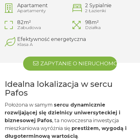
Apartament
2 Sypialnie
Apartamenty
2 Łazienki
82m²
98m²
Zabudowa
Działka
Efektywność energetyczna
Klasa A
ZAPYTANIE O NIERUCHOMOŚĆ
Idealna lokalizacja w sercu
Pafos
Położona w samym
sercu dynamicznie
rozwijającej się dzielnicy uniwersyteckiej i
biznesowej Pafos
, ta nowoczesna inwestycja
mieszkaniowa wyróżnia się
prestiżem, wygodą i
długoterminową wartością
.