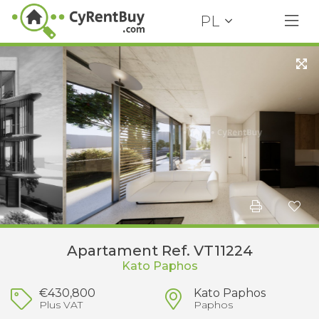
PL
Apartament Ref. VT11224
Kato Paphos
€430,800
Kato Paphos
Plus VAT
Paphos