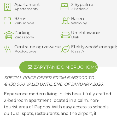
Apartament
2 Sypialnie
Apartamenty
2 Łazienki
93m²
Basen
Zabudowa
Wspólny
Parking
Umeblowanie
Zadaszony
Brak
Centralne ogrzewanie
Efektywność energet
Podłogowe
Klasa A
ZAPYTANIE O NIERUCHOMOŚĆ
SPECIAL PRICE OFFER FROM €467,000 TO
€430,000 VALID UNTIL END OF JANUARY 2026.
Experience modern living in this beautifully crafted
2-bedroom apartment located in a calm, non-
tourist area of Paphos. With easy access to schools,
cultural spots, restaurants, and the airport, it