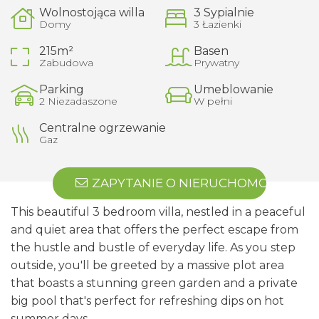
Wolnostojąca willa
3 Sypialnie
Domy
3 Łazienki
215m²
Basen
Zabudowa
Prywatny
Parking
Umeblowanie
2 Niezadaszone
W pełni
Centralne ogrzewanie
Gaz
ZAPYTANIE O NIERUCHOMOŚĆ
This beautiful 3 bedroom villa, nestled in a peaceful
and quiet area that offers the perfect escape from
the hustle and bustle of everyday life. As you step
outside, you'll be greeted by a massive plot area
that boasts a stunning green garden and a private
big pool that's perfect for refreshing dips on hot
summer days.