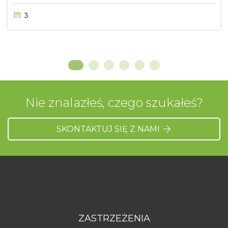
3
Nie znalazłeś, czego szukałeś?
SKONTAKTUJ SIĘ Z NAMI
ZASTRZEŻENIA