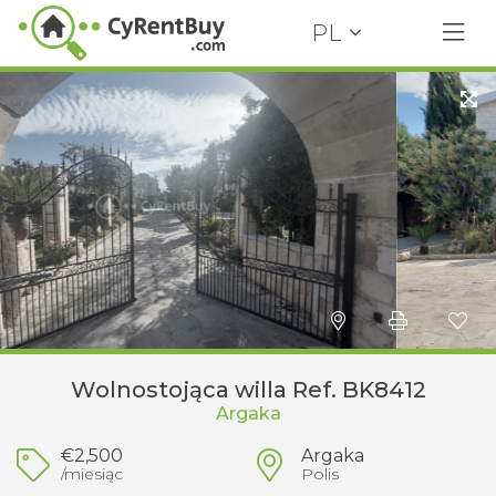
PL
Wolnostojąca willa Ref. BK8412
Argaka
€2,500
Argaka
/miesiąc
Polis