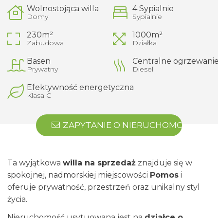
Wolnostojąca willa
4 Sypialnie
Domy
Sypialnie
230m²
1000m²
Zabudowa
Działka
Basen
Centralne ogrzewani
Prywatny
Diesel
Efektywność energetyczna
Klasa C
ZAPYTANIE O NIERUCHOMOŚĆ
Ta wyjątkowa
willa na sprzedaż
znajduje się w
spokojnej, nadmorskiej miejscowości
Pomos
i
oferuje prywatność, przestrzeń oraz unikalny styl
życia.
Nieruchomość usytuowana jest na
działce o