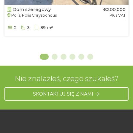
Dom szeregowy
€200,000
Polis, Polis Chrysochous
Plus VAT
2
3
89 m²
Nie znalazłeś, czego szukałeś?
SKONTAKTUJ SIĘ Z NAMI