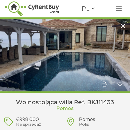
PL
Wolnostojąca willa Ref. BKJ11433
Pomos
€998,000
Pomos
Na sprzedaż
Polis