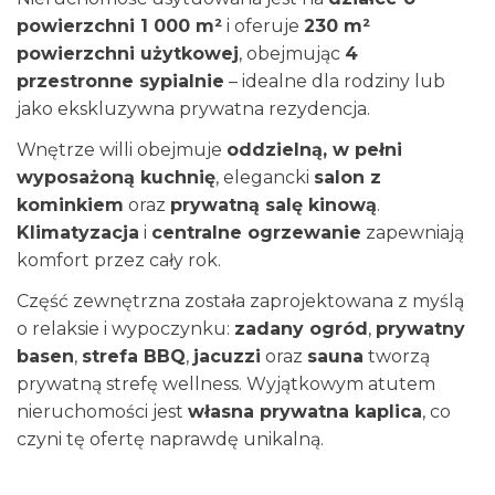
powierzchni 1 000 m²
i oferuje
230 m²
powierzchni użytkowej
, obejmując
4
przestronne sypialnie
– idealne dla rodziny lub
jako ekskluzywna prywatna rezydencja.
Wnętrze willi obejmuje
oddzielną, w pełni
wyposażoną kuchnię
, elegancki
salon z
kominkiem
oraz
prywatną salę kinową
.
Klimatyzacja
i
centralne ogrzewanie
zapewniają
komfort przez cały rok.
Część zewnętrzna została zaprojektowana z myślą
o relaksie i wypoczynku:
zadany ogród
,
prywatny
basen
,
strefa BBQ
,
jacuzzi
oraz
sauna
tworzą
prywatną strefę wellness. Wyjątkowym atutem
nieruchomości jest
własna prywatna kaplica
, co
czyni tę ofertę naprawdę unikalną.