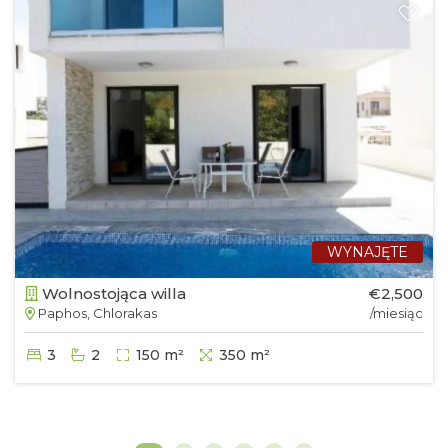
WYNAJĘTE
Wolnostojąca willa
€2,500
Paphos, Chlorakas
/miesiąc
3
2
150 m²
350 m²