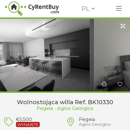
PL
Wolnostojąca willa Ref. BK10330
Pegeia - Agios Georgios
€5,500
Pegeia
Agios Georgios
WYNAJĘTE