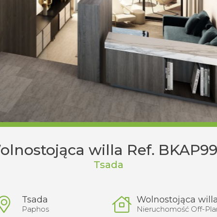
olnostojąca willa Ref. BKAP99
Tsada
Tsada
Wolnostojąca will
Paphos
Nieruchomość Off-Pla