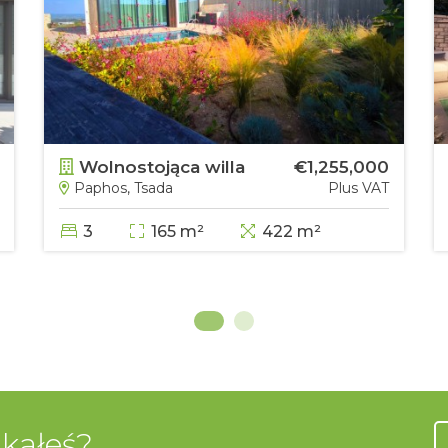
Wolnostojąca willa
€1,255,000
Paphos, Tsada
Plus VAT
²
3
165 m²
422 m²
ukałeś?