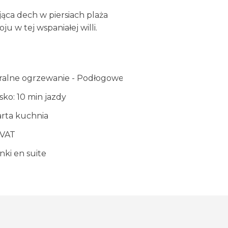
jąca dech w piersiach plaża
u w tej wspaniałej willi.
alne ogrzewanie - Podłogowe
sko: 10 min jazdy
rta kuchnia
 VAT
nki en suite