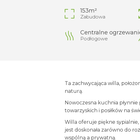
153m²
Zabudowa
Centralne ogrzewani
Podłogowe
Ta zachwycająca willa, położon
naturą.
Nowoczesna kuchnia płynnie pr
towarzyskich i posiłków na św
Willa oferuje piękne sypialnie
jest doskonała zarówno do roz
wspólną a prywatną.