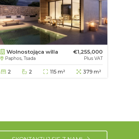
Wolnostojąca willa
€1,255,000
Woln
Paphos, Tsada
Plus VAT
Papho
2
2
115 m²
379 m²
3