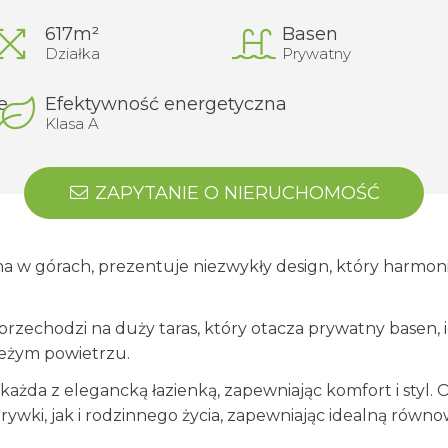
617m²
Basen
Działka
Prywatny
e
Efektywność energetyczna
Klasa A
ZAPYTANIE O NIERUCHOMOŚĆ
a w górach, prezentuje niezwykły design, który harmonijn
zechodzi na duży taras, który otacza prywatny basen, i
ieżym powietrzu.
, każda z elegancką łazienką, zapewniając komfort i styl
rywki, jak i rodzinnego życia, zapewniając idealną równ