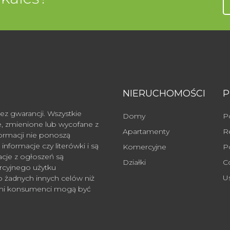
NIERUCHOMOŚCI
ez gwarancji. Wszystkie
Domy
P
, zmienione lub wycofane z
Apartamenty
R
formacji nie ponoszą
nformacje czy literówki i są
Komercyjne
P
acje z ogłoszeń są
Działki
C
rcyjnego użytku
U
żadnych innych celów niż
rymi konsumenci mogą być