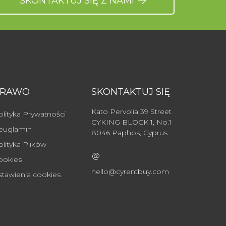
SKONTAKTUJ SIĘ Z NAMI
PRAWO
SKONTAKTUJ SIĘ
Kato Pervolia 39 Street
olityka Prywatności
CYKING BLOCK 1, No.1
euglamin
8046 Paphos, Cyprus
olityka Plików
ookies
hello@cyrentbuy.com
stawienia cookies