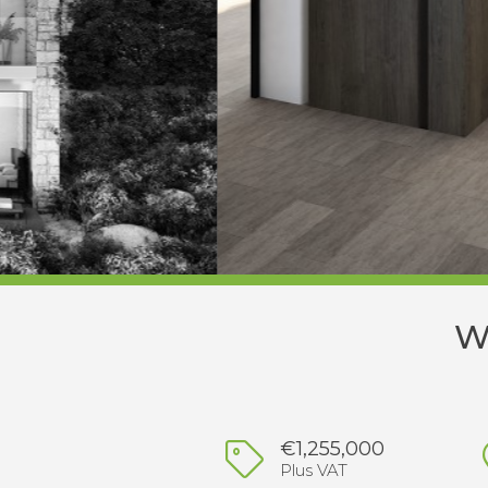
W
€1,255,000
Plus VAT