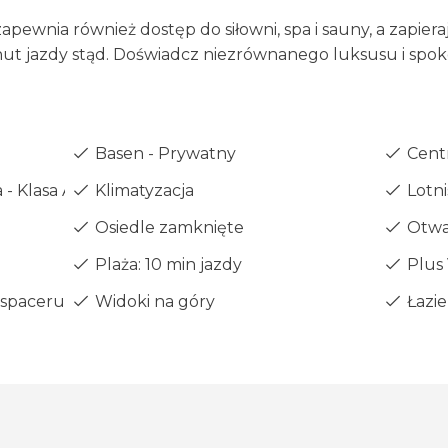
ewnia również dostęp do siłowni, spa i sauny, a zapiera
nut jazdy stąd. Doświadcz niezrównanego luksusu i spokoj
Basen - Prywatny
Centr
- Klasa A
Klimatyzacja
Lotni
Osiedle zamknięte
Otwa
Plaża: 10 min jazdy
Plus
 spaceru
Widoki na góry
Łazie