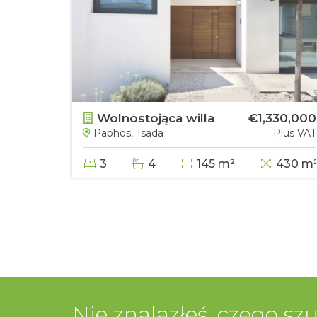
88,500
Wolnostojąca willa
€1,330,000
Plus VAT
Paphos, Tsada
Plus VAT
1406 m²
3
4
145 m²
430 m
Nie znalazłeś, czego sz