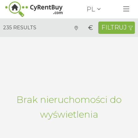
PL
FILTRUJ
€
235 RESULTS
Nieruchomości do Wynajęcia
Dowolny rodzaj
Dowolny okręg
Dowolna lokalizacja
Sypialnie
Cechy
Minimalna cena
Maksymalna cena
Cena
Brak nieruchomości do
WYSZUKAJ
wyświetlenia