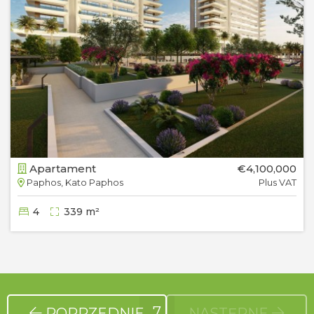
Apartament
€4,100,000
Paphos, Kato Paphos
Plus VAT
4
339 m²
7
POPRZEDNIE
NASTĘPNE