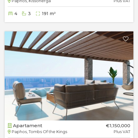
Paphos, Kissonerga
Plus VAT
4
3
191 m²
Apartament
€1,150,000
Paphos, Tombs Of the Kings
Plus VAT