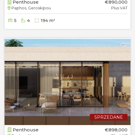
Penthouse
€890,000
Paphos, Geroskipou
Plus VAT
5
4
194 m²
SPRZEDANE
Penthouse
€898,000