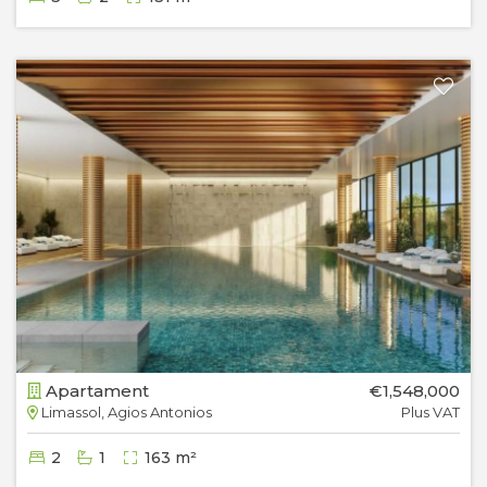
Apartament
€1,548,000
Limassol, Agios Antonios
Plus VAT
2
1
163 m²