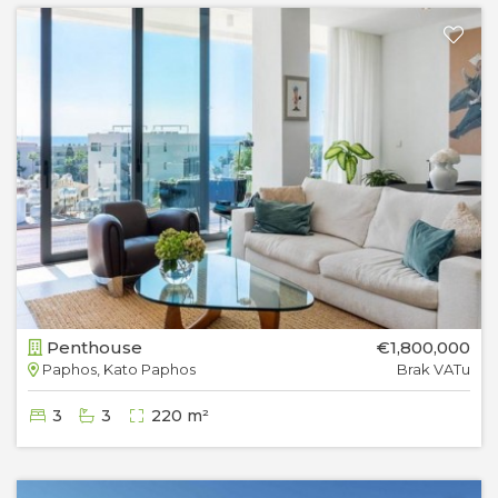
Penthouse
€1,800,000
Paphos, Kato Paphos
Brak VATu
3
3
220 m²