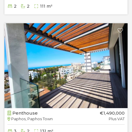
2
2
111 m²
Penthouse
€1,490,000
Paphos, Paphos Town
Plus VAT
3
2
131 m²