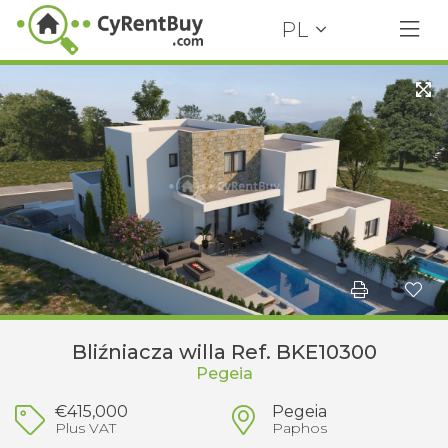
PL
Bliźniacza willa Ref. BKE10300
Pegeia
€415,000
Pegeia
Plus VAT
Paphos