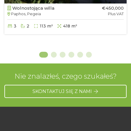
Wolnostojąca willa
€450,000
Paphos, Pegeia
Plus VAT
3
2
113 m²
418 m²
Nie znalazłeś, czego szukałeś?
SKONTAKTUJ SIĘ Z NAMI