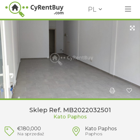
PL
Sklep Ref. MB2022032501
Kato Paphos
€180,000
Kato Paphos
Na sprzedaż
Paphos