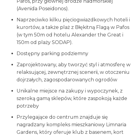
Pafos, przy głównej drodze nadmorskiej
(Avenida Poseidonos).
Naprzeciwko kilku pięciogwiazdkowych hoteli i
kurortów, a także plaż z Błękitną Flagą w Pafos
(w tym 50m od hotelu Alexander the Great i
150m od plaży SODAP).
Dostępny parking podziemny
Zaprojektowany, aby tworzyć styl i atmosferę w
relaksującej, zewnętrznej scenerii, w otoczeniu
dojrzałych, zagospodarowanych ogrodów
Unikalne miejsce na zakupy i wypoczynek, z
szeroką gamą sklepów, które zaspokoją każde
potrzeby
Przylegające do centrum znajduje się
nagradzany kompleks mieszkaniowy Limnaria
Gardens, który oferuje klub z basenem, kort