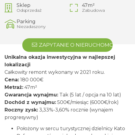
Sklep
47m²
Odsprzedaż
Zabudowa
Parking
Niezadaszony
ZAPYTANIE O NIERUCHOMOŚĆ
Unikalna okazja inwestycyjna w najlepszej
lokalizacji
Całkowity remont wykonany w 2021 roku.
Cena:
180 000€
Metraż:
47m²
Gwarancja wynajmu:
Tak (5 lat / opcja na 10 lat)
Dochód z wynajmu:
500€/miesiąc (6000€/rok)
Roczny zysk:
3,33%-3,60% rocznie (wynajem
progresywny)
Położony w sercu turystycznej dzielnicy Kato