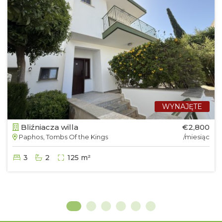
WYNAJĘTE
Bliźniacza willa
€2,800
Paphos, Tombs Of the Kings
/miesiąc
3
2
125 m²